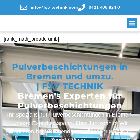
info@fsv-technik.com
0421 408 824 0
[rank_math_breadcrumb]
Pulverbeschichtungen in
Bremen und umzu.
| FSV TECHNIK
Bremen's Experten für
Pulverbeschichtungen
Ihr Spezialist für Pulverbeschichtungen in Bremen.
Unsere Expertise spannt über Jahrzehnte. Wir
garantieren herausragende Oberflächenqualität und