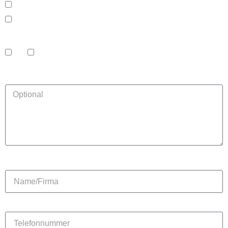
Ja
Nein
Sollen bestimmte Flächen farbfrei bleiben?
Ja
Nein
Beschreiben Sie Ihr Projekt
Name/Firma
Telefonnummer