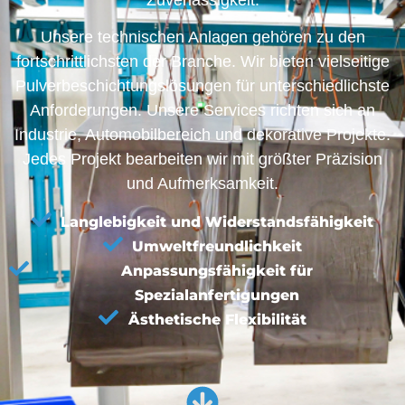
Zuverlässigkeit.
Unsere technischen Anlagen gehören zu den
fortschrittlichsten der Branche. Wir bieten vielseitige
Pulverbeschichtungslösungen für unterschiedlichste
Anforderungen. Unsere Services richten sich an
Industrie, Automobilbereich und dekorative Projekte.
Jedes Projekt bearbeiten wir mit größter Präzision
und Aufmerksamkeit.
Langlebigkeit und Widerstandsfähigkeit
Umweltfreundlichkeit
Anpassungsfähigkeit für
Spezialanfertigungen
Ästhetische Flexibilität