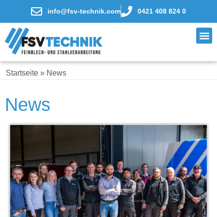
info@fsv-technik.com
0421 408 824 0
Startseite
»
News
News